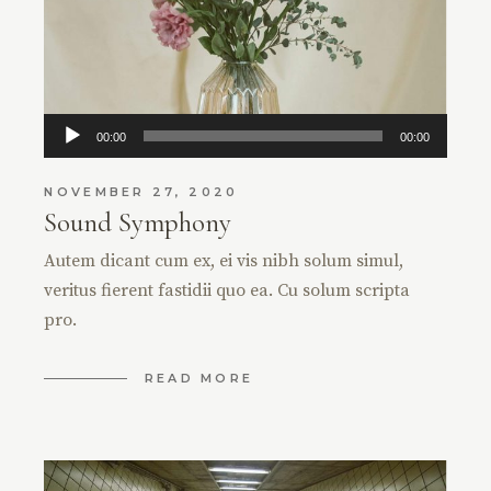
Audio
00:00
00:00
Player
NOVEMBER 27, 2020
Sound Symphony
Autem dicant cum ex, ei vis nibh solum simul,
veritus fierent fastidii quo ea. Cu solum scripta
pro.
READ MORE